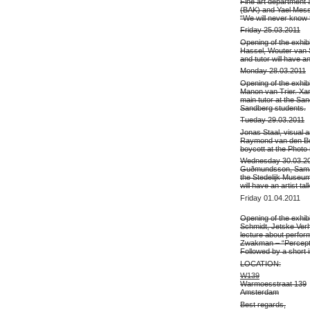
Fine art department a
(BAK) and Yael Mess
“We will never know f
Friday 25.03.2011
Opening of the exhi
Hassel, Wouter van S
and tutor will have an
Monday 28.03.2011
Opening of the exhib
Manon van Trier. Xa
main tutor at the Sand
Sandberg students.
Tueday 29.03.2011
Jonas Staal, visual a
Raymond van den Boo
boycott at the Pho
Wednesday 30.03.201
Guðmundsson, Samant
the Stedelijk Museum
will have an artist ta
Friday 01.04.2011
Opening of the exhib
Schmidt, Jetske Verh
lecture about perfor
Zwakman – “Percepti
Followed by a short i
LOCATION:
W139
Warmoesstraat 139
Amsterdam
Best regards,