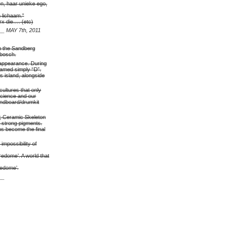
n, haar unieke ego,
n lichaam.”
rx die…. (etc)
__
MAY 7th, 2011
m the Sandberg
nbosch.
 appearance. During
named simply “D”.
s island, alongside
cultures that only
science and our
oundboard/drumkit
.; Ceramic Skeleton
g strong pigments.
ns become the final
impossibility of
redome’. A world that
redome’.
__