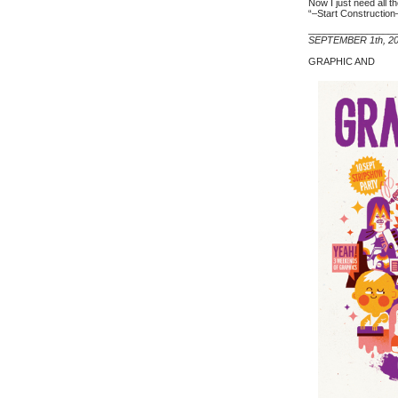
Now I just need all t
“–Start Construction
________________
SEPTEMBER 1th, 2
GRAPHIC AND