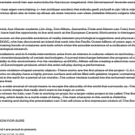
sentatie wordt hier aan euhcristische Narcissus toegekend. Het Stirneriaanse* levende weze
aar eigen verschijning. (= het zichtbaar worden) Het individu geeft zichzelf in zijn “dit is mij
ristus lijken des te meer op elkaar als twee ‘wezens van vlees (beleibte Wesen) volgens Ma
___________________________________________________________________________
riod, four Master students (Jin Jing, Tom Milnes, Samantha Thole and Manon van Trier) fro
, have had the opportunity to live and work at the European Ceramic Workcentre ’s-Hertoge
focuses on the possible existence of reality between psychological suggestions and physical
 EKWC, she has discovered an island that sank into the Pacific Ocean billions of years ago, 
making fossils of creatures and tools which show the possible existence of a civilization of thi
eological research.
tallations and lo-fi media interventions arise from an interest in cultures reliant on technoloy, 
 invention/popularity of certain technologies. A surreal interchange between the progress of 
ility to this environment. For his residency at EKWC, Milnes will be creating a electronic s
 of Euroshopper products which the artist will play during a performance.
ws skeleton-shaped ceramic objects. These works are the first phase of the project ‘ C.S.I
orks on display have a highly porous surface and will be filled with gelatine ‘organs’ containin
ied in the earth for a period of six months. The colour residue soaked into the exhumed remai
re fired.
 a wide arsenal of visual means to escape the absurdity of the world that surrounds us. The 
c comic images that really don’t want to be tragic or comic.
v-shows for kids, van Trier is working on props for a larger video project to be called ‘The Bo
ing, which leads to a numb state of being. The main character in this world is Rebirtha.
e making and during the presentation van Trier will show a first impression sketch of ‘The Bo
___________________________________________________________________________
KNOW FOR SURE
nd I are proud to present;
KNOW FOR SURE