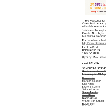
Three weekends full o
Comic book artists, g
will collaborate for 
Join in and be inspir
Graphic Novels, live 
live printing, works
For the whole sched
http://www.electron
Electron Breda
Belcrumweg 19
4815 HA Breda
(flyer by; Rick Ber
________________
JULY 8th, 2011
SANDBERG SERVI
Graduation show of t
Featuring the MFA g
Steven Bos
Marieke de Jong
Sina Khani
Laurens Karsten
Salome Lamas
Susan Lanting
Tom Milnes
Nicole O’Neil
Wouter van Schaik
Edwin Stolk