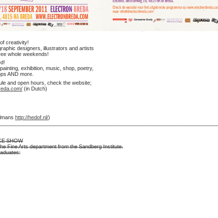
f creativity!
raphic designers, illustrators and artists
three whole weekends!
ed!
painting, exhibition, music, shop, poetry,
hops AND more.
ule and open hours, check the website;
breda.com/
(in Dutch)
kelmans
http://hedof.nl/
)
___________________________________________________________________________
CE SHOW
he Fine Arts department from the Sandberg Institute.
raduates: