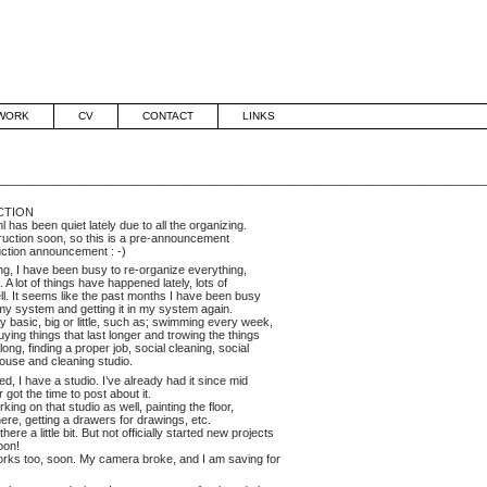
WORK
CV
CONTACT
LINKS
_________________________________________________________________________
CTION
has been quiet lately due to all the organizing.
truction soon, so this is a pre-announcement
uction announcement : -)
ing, I have been busy to re-organize everything,
 A lot of things have happened lately, lots of
ll. It seems like the past months I have been busy
 my system and getting it in my system again.
y basic, big or little, such as; swimming every week,
ying things that last longer and trowing the things
t long, finding a proper job, social cleaning, social
house and cleaning studio.
ed, I have a studio. I’ve already had it since mid
got the time to post about it.
ing on that studio as well, painting the floor,
there, getting a drawers for drawings, etc.
ere a little bit. But not officially started new projects
oon!
works too, soon. My camera broke, and I am saving for