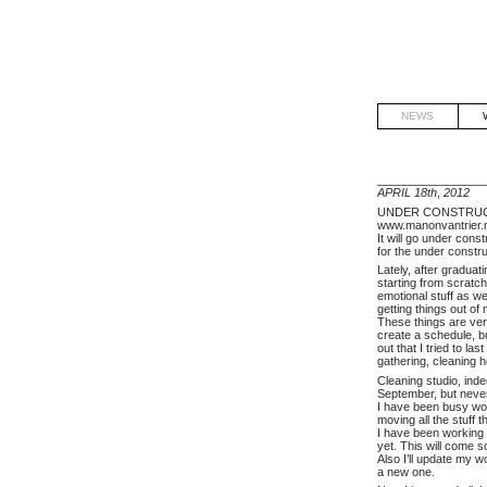
NEWS
NEWS01
________________
APRIL 18th
,
2012
UNDER CONSTRU
www.manonvantrier.nl 
It will go under cons
for the under constr
Lately, after graduat
starting from scratch.
emotional stuff as we
getting things out of
These things are ver
create a schedule, bu
out that I tried to las
gathering, cleaning 
Cleaning studio, inde
September, but never 
I have been busy work
moving all the stuff 
I have been working th
yet. This will come s
Also I’ll update my 
a new one.