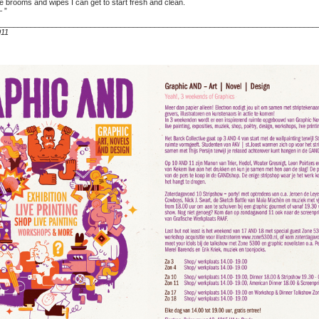
he brooms and wipes I can get to start fresh and clean.
– ”
___________________________________________________________________________
011