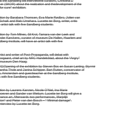
t the Sandberg will interviewthe curators, Christina Li
er (SKOR) about the realization and thedevelopment of the
or sure” exhibition.
bition by Barabara Thomsen, Eva Marie Rødbro, Jolien van
chaik and Maki Umehara. Lucette ter Borg, writer, critic
 artist talk with five Sandberg students.
ition by Tom Milnes, Sil Krol, Tamara van der Leek and
nder Karskens, curator of museum De Hallen, Haarlem and
berg Institute, will have an artist talk with five
rtist and writer of Post-Propaganda, will debat with
gaard, chief art by NRC Handelsblad, about the “Angry”
to museum Den Haag.
1Opening of the exhibition by Steven Bos en Susan Lanting, Styrmir
ha Thole and Janina Schipper. Bart Rutten, conservator of
, Amsterdam and guestteacher at the Sandberg Institute,
lk with five Sandberg students.
ition by Laurens Karsten, Nicole O’Niel, Ina Marie
oeven and Sander van Wettum. Lucette ter Borg will give a
mance art. Afterwards two performances, Marjolijn
on” and Pieter van den Bosch – ” Minimal damage”.
nterview by Lucette ter Borg.