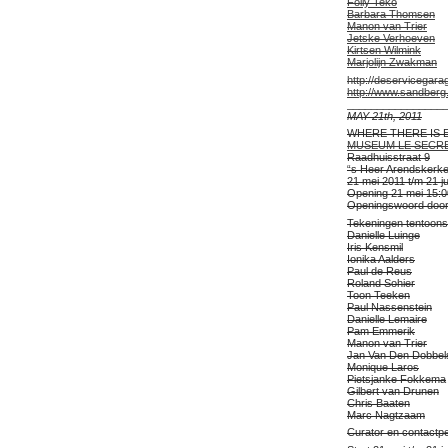
Folly Teko
Barbara Thomsen
Manon van Trier
Jetske Verhoeven
Kirtsen Wilmink
Marjolijn Zwakman
http://deservicegara
http://www.sandberg.
________________
MAY 21th, 2011
WHERE THERE IS 
MUSEUM LE SECR
Raadhuisstraat 9
“s Heer Arendskerke
21 mei 2011 t/m 21 ju
Opening 21 mei 15:0
Openingswoord door
Tekeningen tentoonst
Danielle Luinge
Iris Kensmil
Ionika Aalders
Paul de Reus
Roland Sohier
Toon Teeken
Paul Nassenstein
Danielle Lemaire
Pam Emmerik
Manon van Trier
Jan Van Den Dobbel
Monique Laros
Pietsjanke Fokkema
Gilbert van Drunen
Chris Baaten
Marc Nagtzaam
Curator en contactp