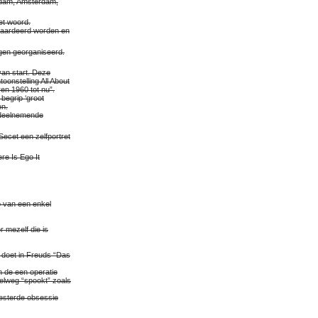
rdam, Amsterdam,
et woord.
ewaardeerd worden en
ngen georganiseerd.
van start. Deze
onstelling All About
en 1960 tot nu”.
 begrip ‘groot
en.
t deelnemende
ecet een zelfportret
re Is Ego It
 van een enkel
 mezelf die is
t doet in Freuds “Das
an de een operatie
pelweg “spookt” zoals
eesterde obsessie