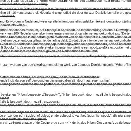
 juli op de Raadhuisstraat 9 ‘s HEER ARENDSKERKE en reist daarna door naar Breda, Rotte
m in 2012 te eindigen in Tilburg.
t Spooks is een tentoonstelling met tekeningen rond ‘het Zelfportret’ in de breedste zin van h
lling zijn 16 kunstenaars uit Nederland uitgenodigd die door curator Danielle Lemaire erg g
want voelt.
nd. Er worden in Nederland weer op allerlei tentoonstellingsplekken tekeningententoonstelli
 speciek iets van nu.
ander Nederlands museum, het Stedelijk in Schiedam, de tentoonstelling “All About Drawing” 
t werk van 100 Nederlandse tekenkunstenaars en wordt op internet aangekondigd als: “De tento
ndse Kunstenaars is het eerste grote overzicht van de tekenkunst in Nederland vanaf de jar
 titel van deze tentoonstelling niet de lading dekt. En dat bij de intentie van het aangekondigde
n voor het Nederlandse kunstlandschap toonaangevende tekenkunstenaars, helaas ontbrek
It Spooks” is daarom als andere tekeningententoonstelling een noodzakelijke expositie me
oe doen in het licht van overzicht geven van Nederlandse tekenkunst.
de kunstenaars is gevraagd om speciaal voor deze nieuwe tentoonstelling van museum Le S
gemaakt worden van een tekstfragment uit het werk van Jacques Derrida, getiteld: “Where The
 staat van de schuld, het werk van rouw, en de Nieuwe Internationale’
levende individu zou zelf bewoond en binnengevallen zijn door haar eigen schim’.
d door geesten waarvan het de gastheer is en verbonden zijn met de bespookte gemeenchap
betekenen “Ik ben begeesterd/’bespookt’”; “ik ben bespookt door mezelf die is bespookt door
 die is
 die is bespookt door mezelf ..enzovoort.
ukt’, spookt het; (Het idioom “es spukt” speelt een enkele rol in al deze teksten zoals het da
kt het helaas altijd om de link te maken tussen de onpersoonlijkheid of de quasi-anonimiteit v
ie en zonder echt subject of object, en de schepping van het figuur ‘het spook’ , die niet sim
en te vertalen, maar “terugkomt.
r van zelf-presentattie of de Cogito ergo sum -> Ik denk, dus ik ben-Descartes*zou de beg