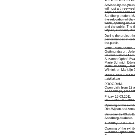
Advised by the young
will host a three-we
days accompanied wit
Sandberg student Ma
the relocation of San
work, opening up a 
and the public. The t
Wijnen, suddenly does
During the project th
performances in orde
the public.
With: Jouke Anema, 
Guðmundsson, Jolien
Sil Krol, Salome Lam
Suzanne Ophof, Eva 
Marie Schmidt, Edwi
Maki Umehara, Jetsk
Wilmink en Marjolij
Please check out the
exhibitions
PROGRAM:
Open daily from 12 
All openings, presen
Friday 18.03.2011
OFFICIAL OPENING 
Opening of the exhib
Riet Wijnen and Arna
Saturday 19.03.2011Ad
Sandberg students.
Tuesday 22.03.2011
Opening of the exhibi
Suzanne Ophof and Jo