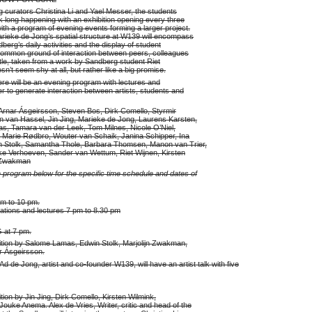
 curators Christina Li and Yael Messer, the students
ek long happening with an exhibition opening every three
h a program of evening events forming a larger project.
rieke de Jong’s spatial structure at W139 will encompass
dberg’s daily activities and the display of student
common ground of interaction between peers, colleagues
itle, taken from a work by Sandberg student Riet
n’t seem shy at all, but rather like a big promise.
ere will be an evening program with lectures and
r to generate interaction between artists, students and
Arnar Ásgeirsson, Steven Bos, Dirk Comello, Styrmir
 van Hassel, Jin Jing, Marieke de Jong, Laurens Karsten,
as, Tamara van der Leek, Tom Milnes, Nicole O’Niel,
Marie Rødbro, Wouter van Schaik, Janina Schipper, Ina
n Stolk, Samantha Thole, Barbara Thomsen, Manon van Trier,
e Verhoeven, Sander van Wettum, Riet Wijnen, Kirsten
n Zwakman
 program below for the specific time schedule and dates of
am to 10 pm.
tations and lectures 7 pm to 8.30 pm
at 7 pm.
ition by Salome Lamas, Edwin Stolk, Marjolijn Zwakman,
r Ásgeirsson.
 de Jong, artist and co-founder W139, will have an artist talk with five
tion by Jin Jing, Dirk Comello, Kirsten Wilmink,
uke Anema. Alex de Vries, Writer, critic and head of the