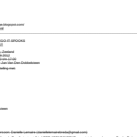
ge.blogspot.com/
nl/
___________________________________________________________________________
EGO IT SPOOKS
ET
, Zeeland
li 2012
0 t/m 17:00
 Jan Van Den Dobbelsteen
elling met:
steen
ersoon: Danielle Lemaire (daniellelemairebreda@gmail.com)