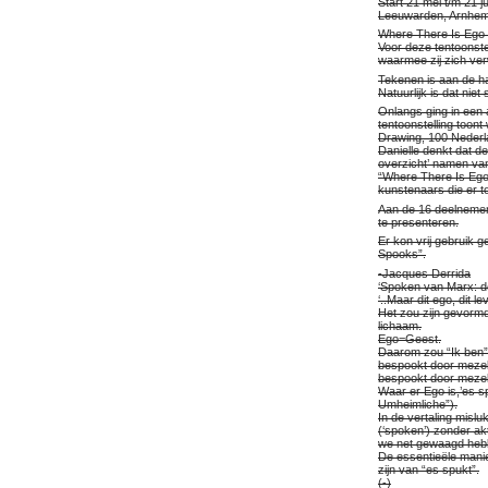
Start 21 mei t/m 21
Leeuwarden, Arnhem o
Where There Is Ego I
Voor deze tentoonste
waarmee zij zich ver
Tekenen is aan de ha
Natuurlijk is dat niet
Onlangs ging in een 
tentoonstelling toon
Drawing, 100 Nederla
Danielle denkt dat de
overzicht’ namen va
“Where There Is Ego 
kunstenaars die er t
Aan de 16 deelnemen
te presenteren.
Er kon vrij gebruik 
Spooks”.
-Jacques Derrida
‘Spoken van Marx: de
‘..Maar dit ego, dit 
Het zou zijn gevorm
lichaam.
Ego=Geest.
Daarom zou “Ik ben” 
bespookt door mezelf
bespookt door mezelf
Waar er Ego is,’es sp
Umheimliche”).
In de vertaling mislu
(‘spoken’) zonder akt
we net gewaagd hebb
De essentieële manie
zijn van “es spukt”.
(-)