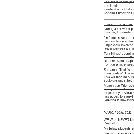
Een echte/reëële pre
zou in feite
worden bezocht door h
Sancho-Stirner en Ch
________________
EKWC RESIDENCY
During a six-week pe
Institute, Amsterdam
Jin Jing’s research 
her residency at the
Jing’s work involved 
real under-sea archa
Tom Milnes’ sound ins
occur because of the
response and adaptab
from ceramic effigies
Samantha Thole’s sho
Investigation’. The w
This will then be bur
sculpture once they a
Manon van Trier uses
escape leads to tragi
Inspired by several t
has acces to everyth
Rebirtha is now in th
________________
MARCH 18th, 2011
WE WILL NEVER 
Dear all,
My fellow students a
WE WILL NEVER 